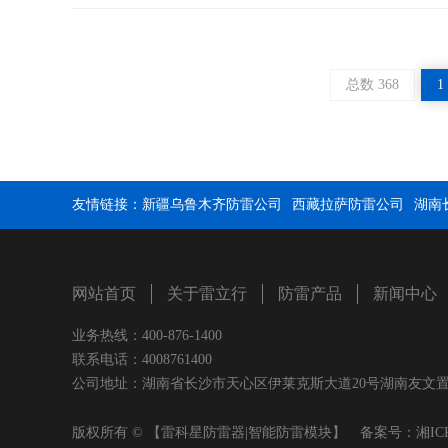
总数 368
1
友情链接：
新疆乌鲁木齐防雷公司
西藏拉萨防雷公司
湖南
网站首页
关于雷立行
防雷产品
新闻中心
业务热线：400-876-1400
联系电话：4008761400
公司地址：湖南省长沙市天心区伊莱克斯大道20号湖南友文置业有限公司
版权所有 © 【雷科星防雷器|智能防雷模块】 备案号：
湘IC