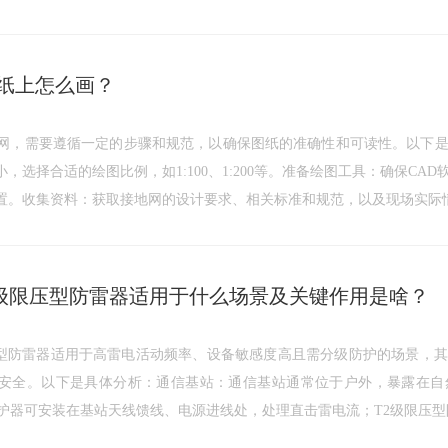
图纸上怎么画？
地网，需要遵循一定的步骤和规范，以确保图纸的准确性和可读性。以下
，选择合适的绘图比例，如1:100、1:200等。准备绘图工具：确保C
置。收集资料：获取接地网的设计要求、相关标准和规范，以及现场实际
T2级限压型防雷器适用于什么场景及关键作用是啥？
限压型防雷器适用于高雷电活动频率、设备敏感度高且需分级防护的场景，
安全。以下是具体分析：通信基站：通信基站通常位于户外，暴露在自
保护器可安装在基站天线馈线、电源进线处，处理直击雷电流；T2级限压