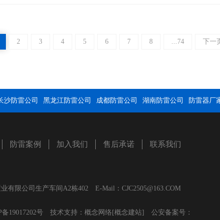
2
3
4
5
6
7
8
...74
下一
长沙防雷公司
黑龙江防雷公司
成都防雷公司
湖南防雷公司
防雷器厂
防雷案例
加入我们
售后承诺
联系我们
生产车间A2栋402 E-Mail：CJC2505@163.COM
P备19017202号
技术支持：
概念网络
[概念建站]
公安备案号：