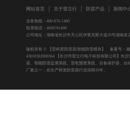
网站首页
关于雷立行
防雷产品
新闻中
业务热线：400-876-1400
联系电话：4008761400
公司地址：湖南省长沙市天心区伊莱克斯大道20号湖南友文置业有限
版权所有 © 【雷科星防雷器|智能防雷模块】 备案号：
湘
43010302000364 【长沙市雷立行电子科技有限
器、智能防雷监测系统、雷电预警系统、后备保护器、自
厂家之一，在生产研发防雷器行业深耕20年。