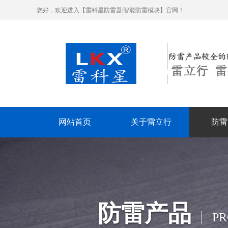
您好，欢迎进入【雷科星防雷器|智能防雷模块】官网！
网站首页
关于雷立行
防雷
防雷产品
P