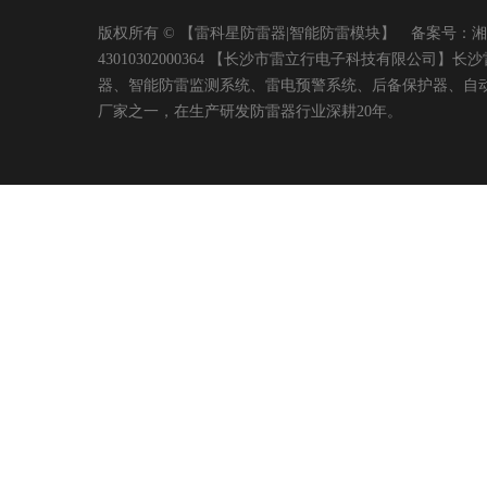
版权所有 © 【雷科星防雷器|智能防雷模块】 备案号：
湘
43010302000364 【长沙市雷立行电子科技有限
器、智能防雷监测系统、雷电预警系统、后备保护器、自
厂家之一，在生产研发防雷器行业深耕20年。