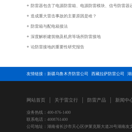
防雷器包含了电源防雷箱、电源防雷模块、信号防雷器还有
造成重大雷击事故的主要原因是啥？
防雷箱与配电箱接法
深度解析建筑物及机房等场所防雷接地
论防雷接地的重要性研究报告
友情链接：
新疆乌鲁木齐防雷公司
西藏拉萨防雷公司
湖
网站首页
关于雷立行
防雷产品
新闻中
业务热线：400-876-1400
联系电话：4008761400
公司地址：湖南省长沙市天心区伊莱克斯大道20号湖南友文置业有限