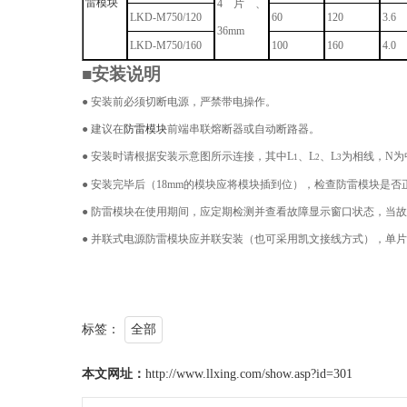
雷模块
4片、
LKD-M
75
0/120
60
120
3.6
36
mm
LKD-M
75
0/160
100
160
4.0
■安装说明
●
安装前必须切断电源，严禁带电操作。
●
建议在
防雷模块
前端串联熔断器或自动断路器。
●
安装时请根据安装示意图所示连接，其中
L
、
L
、
L
为相线，
N
为
1
2
3
●
安装完毕后
（
18mm的模块应将模块插到位），
检查防雷模块是否
●
防雷模块在使用期间，应定期检测并查看故障显示窗口状态，当故
●
并联式电源防雷模块应并联安装（也可采用凯文接线方式），
单片
标签：
全部
本文网址：
http://www.llxing.com/show.asp?id=301