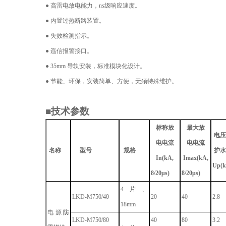
● 高雷电
放电
能力，
ns
级响应速度。
● 内置过热断路装置。
● 失效检测指示。
● 遥信报警接口。
●
35mm
导轨安装，标准模块化设计。
● 节能、环保，安装简单、方便，无须特殊维护。
■技术参数
标称放
最大放
电压
电电流
电电流
名称
型号
规格
护水
In(kA,
Imax(kA,
Up(k
8/20μs)
8/20μs)
4片、
LKD-M
750
/40
20
40
2.8
18
mm
电源
防
LKD-M
750
/80
40
80
3.2