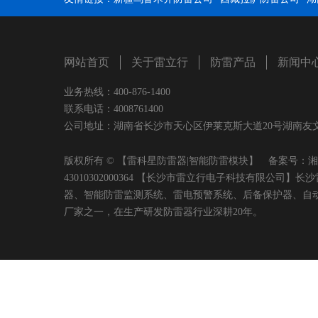
网站首页
关于雷立行
防雷产品
新闻中
业务热线：400-876-1400
联系电话：4008761400
公司地址：湖南省长沙市天心区伊莱克斯大道20号湖南友文置业有限
版权所有 © 【雷科星防雷器|智能防雷模块】 备案号：
湘
43010302000364 【长沙市雷立行电子科技有限
器、智能防雷监测系统、雷电预警系统、后备保护器、自
厂家之一，在生产研发防雷器行业深耕20年。