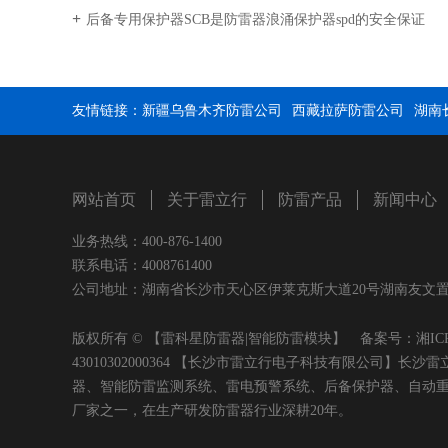
后备专用保护器SCB是防雷器浪涌保护器spd的安全保证
友情链接：
新疆乌鲁木齐防雷公司
西藏拉萨防雷公司
湖南
网站首页
关于雷立行
防雷产品
新闻中心
业务热线：400-876-1400
联系电话：4008761400
公司地址：湖南省长沙市天心区伊莱克斯大道20号湖南友文置业有限公司
版权所有 © 【雷科星防雷器|智能防雷模块】 备案号：
湘IC
43010302000364 【长沙市雷立行电子科技有限公司
器、智能防雷监测系统、雷电预警系统、后备保护器、自动
厂家之一，在生产研发防雷器行业深耕20年。