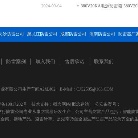
2024-09-04
380V20KA电源防雷箱 380V20KA电
长沙防雷公司
黑龙江防雷公司
成都防雷公司
湖南防雷公司
防雷器厂
防雷案例
加入我们
售后承诺
联系我们
生产车间A2栋402 E-Mail：CJC2505@163.COM
P备19017202号
技术支持：
概念网络
[概念建站]
公安备案号：
】长沙雷立行防雷公司专业从事防雷器研发生产，公司主营防雷产品包括：智能防
重合闸、接地产品、避雷针等。是湖南乃至全国生产防雷产品较为齐全的