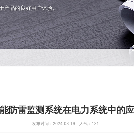
于产品的良好用户体验。
能防雷监测系统在电力系统中的
发布时间：2024-08-19
人气：
131