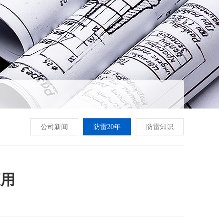
公司新闻
防雷20年
防雷知识
应用