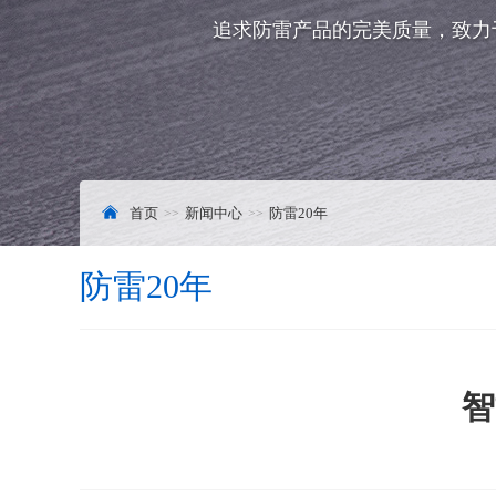
追求防雷产品的完美质量，致力
首页
新闻中心
防雷20年
防雷20年
智