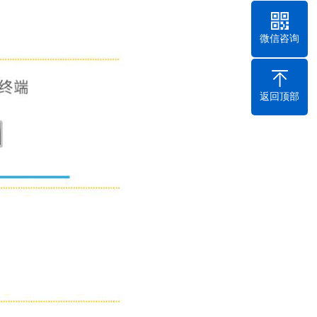
微信咨询
返回顶部