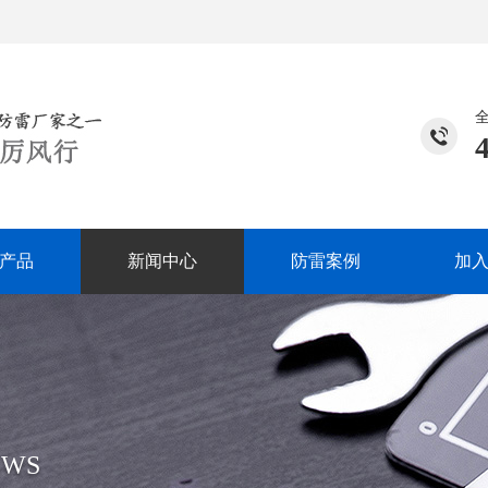
产品
新闻中心
防雷案例
加
EWS