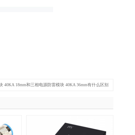
40KA 18mm和三相电源防雷模块 40KA 36mm有什么区别