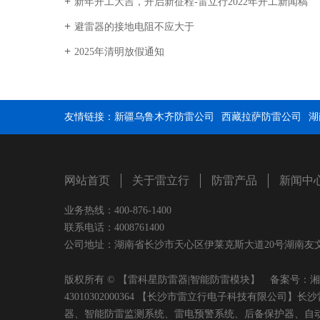
新年开工大吉，开启新征程-雷立行2022年开工新闻稿
避雷器的接地电阻不应大于
2025年清明放假通知
友情链接：
新疆乌鲁木齐防雷公司
西藏拉萨防雷公司
湖
网站首页
关于雷立行
防雷产品
新闻中
业务热线：400-876-1400
联系电话：4008761400
公司地址：湖南省长沙市天心区伊莱克斯大道20号湖南友文置业有限
版权所有 © 【雷科星防雷器|智能防雷模块】 备案号：
湘
43010302000364 【长沙市雷立行电子科技有限
器、智能防雷监测系统、雷电预警系统、后备保护器、自