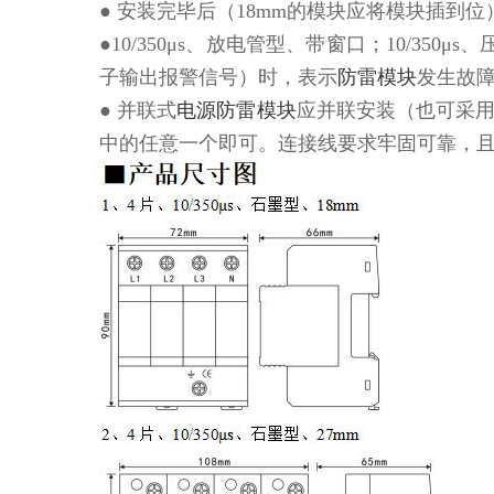
● 安装完毕后（18mm的模块应将模块插到位
●
10/350
μ
s
、放电管型、带窗口；
10/350
μ
s
、
子输出报警信号）时，表示
防雷模块
发生故
● 并联式
电源防雷模块
应并联安装（也可采
中的任意一个即可。连接线要求牢固可靠，