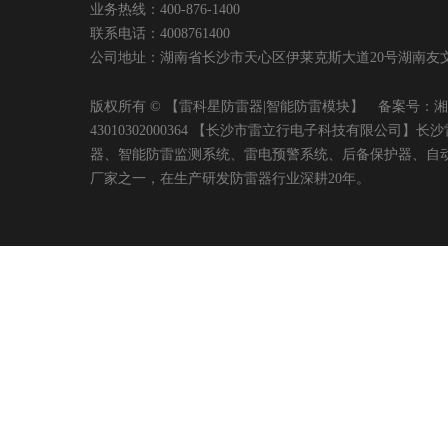
业务热线：400-876-1400
联系电话：4008761400
公司地址：湖南省长沙市天心区伊莱克斯大道20号湖南友文置业有限
版权所有 © 【雷科星防雷器|智能防雷模块】 备案号：
湘
43010302000364 【长沙市雷立行电子科技有限
器、智能防雷监测系统、雷电预警系统、后备保护器、自
厂家之一，在生产研发防雷器行业深耕20年。