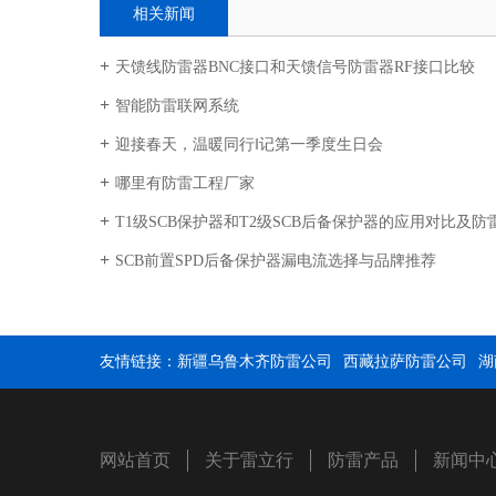
相关新闻
天馈线防雷器BNC接口和天馈信号防雷器RF接口比较
智能防雷联网系统
迎接春天，温暖同行‖记第一季度生日会
哪里有防雷工程厂家
T1级SCB保护器和T2级SCB后备保护器的应用对比及
SCB前置SPD后备保护器漏电流选择与品牌推荐
友情链接：
新疆乌鲁木齐防雷公司
西藏拉萨防雷公司
湖
网站首页
关于雷立行
防雷产品
新闻中